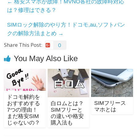
←
格安スマホが故障！MVNO各社の故障時対応
e
er
n
は？修理はできる？
b
a
SIMロック解除のやり方！ドコモ,au,ソフトバン
o
クの解除方法まとめ
→
o
Share This Post:
k
0
You May Also Like
ドコモ解約を
SIMフリース
おすすめする
白ロムとは？
マホとは
7つの理由！
SIMフリーと
まだ格安SIM
の違いや格安
じゃないの？
購入法も