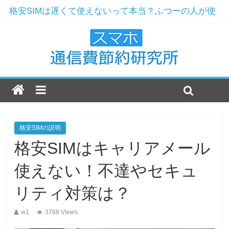
格安SIMは遅くて使えないって本当？ふつーの人が使
ってみた
ドコモからMNPで楽天モバイルへ！解約と契約の実例
ワイモバイルおすすめ機種2019年版！現役店員が選ぶ
3機種とは
楽天モバイルのおすすめ機種2019年最新版！
ドコモ解約をおすすめする7つの理由！まだ格安SIMじ
ゃないの？
格安SIMの説明
格安SIMはキャリアメール
使えない！不達やセキュ
リティ対策は？
w1
3788 Views