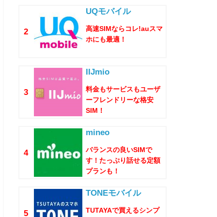
UQモバイル
高速SIMならコレ!auスマ
2
ホにも最適！
IIJmio
料金もサービスもユーザ
3
ーフレンドリーな格安
SIM！
mineo
バランスの良いSIMで
4
す！たっぷり話せる定額
プランも！
TONEモバイル
TUTAYAで買えるシンプ
5