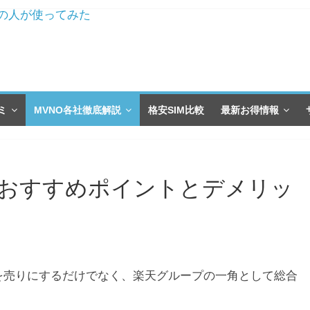
ーの人が使ってみた
契約の実例
店員が選ぶ3機種とは
！
安SIMじゃないの？
ミ
MVNO各社徹底解説
格安SIM比較
最新お得情報
おすすめポイントとデメリッ
さを売りにするだけでなく、楽天グループの一角として総合