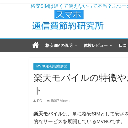
格安SIMは遅くて使えないって本当？ふつ
ドコモからMNPで楽天モバイルへ！解約と
ワイモバイルおすすめ機種2019年版！現役
楽天モバイルのおすすめ機種2019年最新版
ドコモ解約をおすすめする7つの理由！まだ格
格安SIMの説明
体験レビュー
口コ
MVNO各社徹底解説
楽天モバイルの特徴や
ト
DD
5097 Views
楽天モバイル
は、単に格安SIMとして安
的なサービスを展開しているMVNOです。