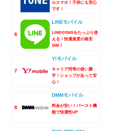
ルスマホ！子供にも安心
です！
LINEモバイル
LINEやSNSをたっぷり使
6
える！快適速度の格安
SIM！
Y!モバイル
キャリア同等の使い勝
7
手！ショップがあって安
心！
DMMモバイル
料金が安い！バースト機
8
能で快適性UP