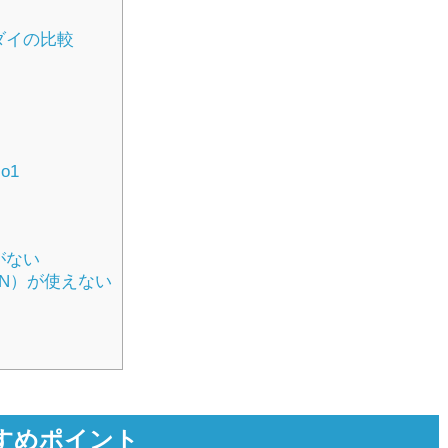
ダイの比較
o1
がない
AN）が使えない
すめポイント