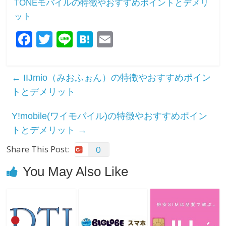
TONEモバイルの特徴やおすすめポイントとデメリ
ット
F
T
Li
H
E
a
wi
n
at
m
c
tt
e
e
ail
←
IIJmio（みおふぉん）の特徴やおすすめポイン
e
er
n
トとデメリット
b
a
Y!mobile(ワイモバイル)の特徴やおすすめポイン
o
トとデメリット
→
o
Share This Post:
k
0
You May Also Like