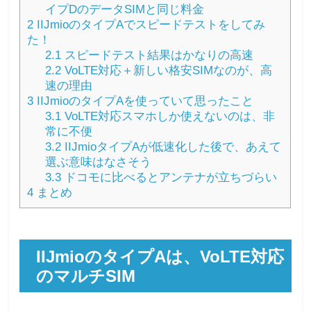
イプDのデータSIMと同じ料金
2
IIJmioのタイプAでスピードテストをしてみ
た！
2.1
スピードテスト結果はかなりの高速
2.2
VoLTE対応＋新しい格安SIMなのが、高
速の理由
3
IIJmioのタイプAを使っていて思ったこと
3.1
VoLTE対応スマホしか使えないのは、非
常に不便
3.2
IIJmioタイプAが低速化した後で、あえて
選ぶ意味はなさそう
3.3
ドコモに比べるとアンテナが立ちづらい
4
まとめ
IIJmioのタイプAは、VoLTE対応
のマルチSIM