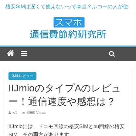
格安SIMは遅くて使えないって本当？ふつーの人が使
ってみた
ドコモからMNPで楽天モバイルへ！解約と契約の実例
ワイモバイルおすすめ機種2019年版！現役店員が選ぶ
3機種とは
楽天モバイルのおすすめ機種2019年最新版！
ドコモ解約をおすすめする7つの理由！まだ格安SIMじ
ゃないの？
体験レビュー
IIJmioのタイプAのレビュ
ー！通信速度や感想は？
w1
3960 Views
IIJmioには、ドコモ回線の格安SIMとau回線の格安
SIM、その両方があります。