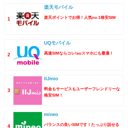
楽天モバイル
楽天ポイントでお得！人気no.1格安SIM
1
UQモバイル
高速SIMならコレ!auスマホにも最適！
2
IIJmio
料金もサービスもユーザーフレンドリーな
3
格安SIM！
mineo
バランスの良いSIMです！たっぷり話せる
4