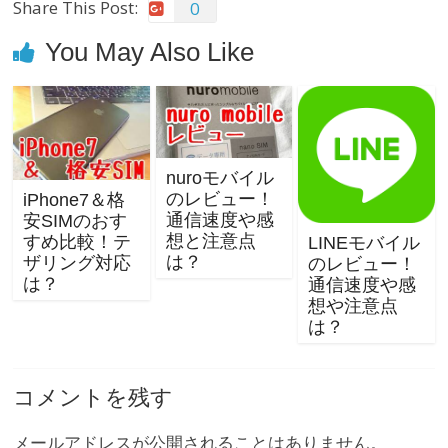
o
Share This Post:
0
k
You May Also Like
nuroモバイル
のレビュー！
iPhone7＆格
通信速度や感
安SIMのおす
想と注意点
すめ比較！テ
LINEモバイル
は？
ザリング対応
のレビュー！
は？
通信速度や感
想や注意点
は？
コメントを残す
メールアドレスが公開されることはありません。