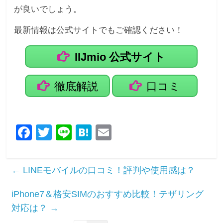
が良いでしょう。
最新情報は公式サイトでもご確認ください！
IIJmio 公式サイト
徹底解説
口コミ
F
T
Li
H
E
a
wi
n
at
m
c
tt
e
e
ail
←
LINEモバイルの口コミ！評判や使用感は？
e
er
n
b
a
iPhone7＆格安SIMのおすすめ比較！テザリング
対応は？
o
→