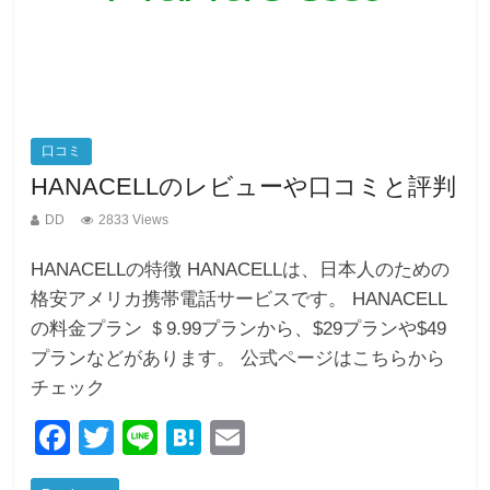
口コミ
HANACELLのレビューや口コミと評判
DD
2833 Views
HANACELLの特徴 HANACELLは、日本人のための
格安アメリカ携帯電話サービスです。 HANACELL
の料金プラン ＄9.99プランから、$29プランや$49
プランなどがあります。 公式ページはこちらから
チェック
F
T
Li
H
E
a
wi
n
at
m