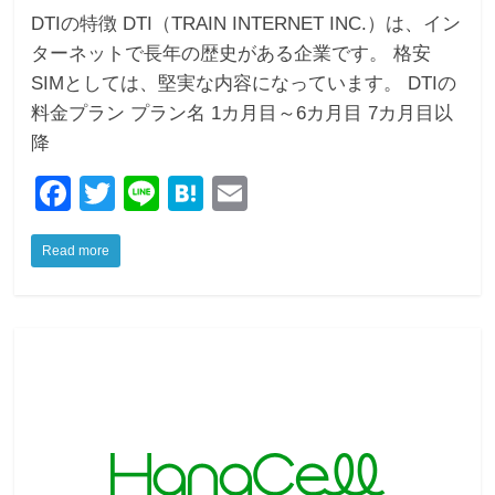
DTIの特徴 DTI（TRAIN INTERNET INC.）は、イン
ターネットで長年の歴史がある企業です。 格安
SIMとしては、堅実な内容になっています。 DTIの
料金プラン プラン名 1カ月目～6カ月目 7カ月目以
降
F
T
Li
H
E
a
wi
n
at
m
Read more
c
tt
e
e
ail
e
er
n
b
a
o
o
k