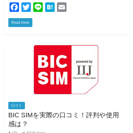
F
T
Li
H
E
a
wi
n
at
m
Read more
c
tt
e
e
ail
e
er
n
b
a
o
o
k
口コミ
BIC SIMを実際の口コミ！評判や使用
感は？