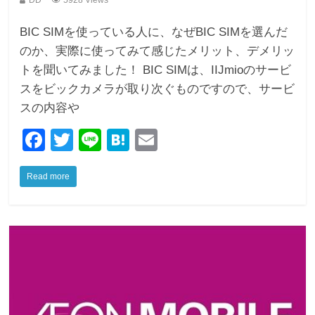
DD
5928 Views
BIC SIMを使っている人に、なぜBIC SIMを選んだ
のか、実際に使ってみて感じたメリット、デメリッ
トを聞いてみました！ BIC SIMは、IIJmioのサービ
スをビックカメラが取り次ぐものですので、サービ
スの内容や
F
T
Li
H
E
a
wi
n
at
m
Read more
c
tt
e
e
ail
e
er
n
b
a
o
o
k