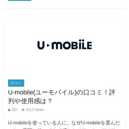
e
er
n
b
a
o
o
k
口コミ
U-mobile(ユーモバイル)の口コミ！評
判や使用感は？
DD
3113 Views
U-mobileを使っている人に、なぜU-mobileを選んだ