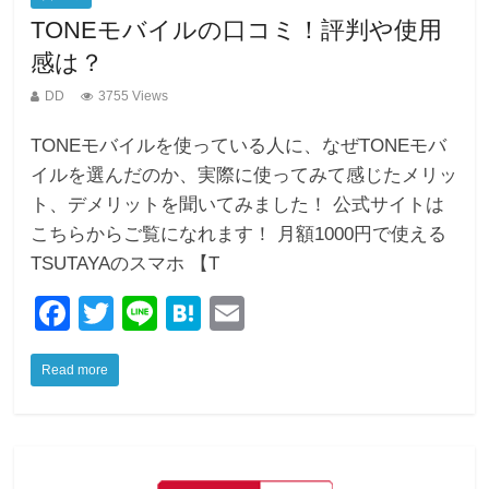
TONEモバイルの口コミ！評判や使用
感は？
DD
3755 Views
TONEモバイルを使っている人に、なぜTONEモバ
イルを選んだのか、実際に使ってみて感じたメリッ
ト、デメリットを聞いてみました！ 公式サイトは
こちらからご覧になれます！ 月額1000円で使える
TSUTAYAのスマホ 【T
F
T
Li
H
E
a
wi
n
at
m
Read more
c
tt
e
e
ail
e
er
n
b
a
o