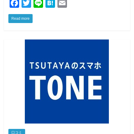
F
T
Li
H
E
a
wi
n
at
m
Read more
c
tt
e
e
ail
e
er
n
b
a
o
o
k
口コミ