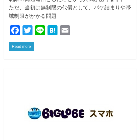
ただ、当初は無制限の代償として、パケ詰まりや帯
域制限がかかる問題
F
T
Li
H
E
a
wi
n
at
m
Read more
c
tt
e
e
ail
e
er
n
b
a
o
o
k