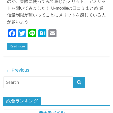
のか、実際に使ってみて感じたメリット、デメリッ
トを聞いてみました！ U-mobileの口コミまとめ 通
信量制限が無いってことにメリットを感じている人
が多いよう
F
T
Li
H
E
a
wi
n
at
m
Read more
c
tt
e
e
ail
e
er
n
b
a
← Previous
o
o
k
総合ランキング
楽天モバイル