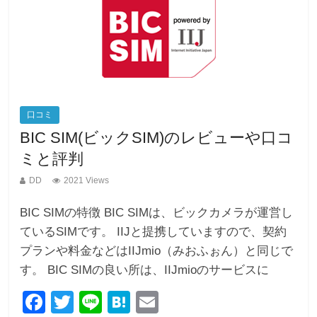
o
k
口コミ
BIC SIM(ビックSIM)のレビューや口コ
ミと評判
DD
2021 Views
BIC SIMの特徴 BIC SIMは、ビックカメラが運営し
ているSIMです。 IIJと提携していますので、契約
プランや料金などはIIJmio（みおふぉん）と同じで
す。 BIC SIMの良い所は、IIJmioのサービスに
F
T
Li
H
E