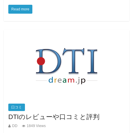
a
wi
n
at
m
Read more
c
tt
e
e
ail
e
er
n
b
a
o
o
k
口コミ
DTIのレビューや口コミと評判
DD
1849 Views