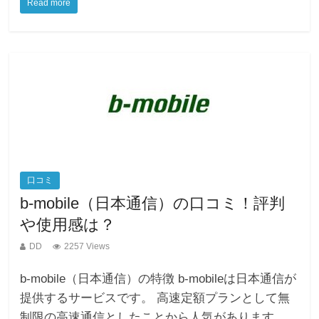
Read more
c
tt
e
e
ail
e
er
n
b
a
o
o
k
口コミ
b-mobile（日本通信）の口コミ！評判
や使用感は？
DD
2257 Views
b-mobile（日本通信）の特徴 b-mobileは日本通信が
提供するサービスです。 高速定額プランとして無
制限の高速通信としたことから人気があります。