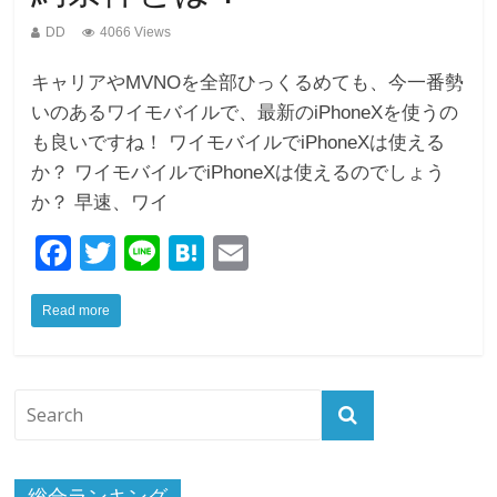
DD
4066 Views
キャリアやMVNOを全部ひっくるめても、今一番勢
いのあるワイモバイルで、最新のiPhoneXを使うの
も良いですね！ ワイモバイルでiPhoneXは使える
か？ ワイモバイルでiPhoneXは使えるのでしょう
か？ 早速、ワイ
F
T
Li
H
E
a
wi
n
at
m
Read more
c
tt
e
e
ail
e
er
n
b
a
o
o